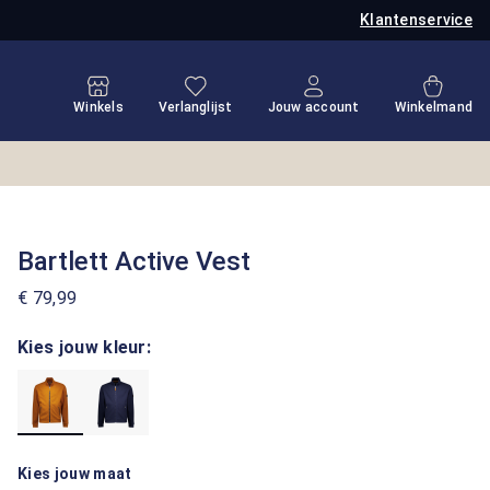
Klantenservice
Je hebt 0 items op je verlanglijstje
Winkel
Winkels
Verlanglijst
Jouw account
Winkelmand
Bartlett Active Vest
€ 79,99
Kies jouw kleur:
Kies jouw maat