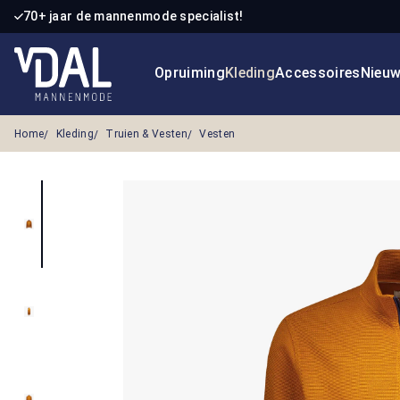
70+ jaar de mannenmode specialist!
 naar de hoofdinhoud
Ga naar de zoekopdracht
Ga naar de hoofdnavigatie
Opruiming
Kleding
Accessoires
Nieu
Home
Kleding
Truien & Vesten
Vesten
Afbeeldingengalerij overslaan