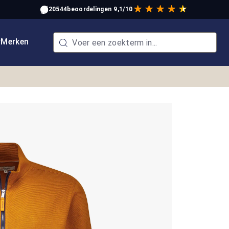
20544
beoordelingen
9,1/10
w
Merken