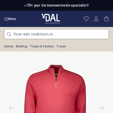
Ga naar de hoofdinhoud
70+ jaar de mannenmode specialist!
Je hebt 0 item
Win
Menu
Home
Kleding
Truien & Vesten
Truien
Afbeeldingengalerij overslaan