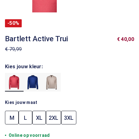
-50%
Bartlett Active Trui
€ 40,00
€ 79,99
Kies jouw kleur:
Kies jouw maat
M
L
XL
2XL
3XL
Online op voorraad