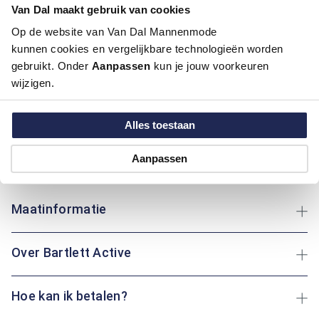
Kleur:
Donker Rood, Rood
Van Dal maakt gebruik van cookies
Materiaal:
100% Katoen
Op de website van Van Dal Mannenmode
Pasvorm:
Regular Fit
kunnen cookies en vergelijkbare technologieën worden
Motief:
Uni motief
gebruikt. Onder
Aanpassen
kun je jouw voorkeuren
wijzigen.
Deze trui van Bartlett Active biedt een regular fit pasvorm en
een opstaande boord, perfect voor veelzijdig gebruik.
Gemaakt van katoen, biedt het comfort en ademend
Alles toestaan
vermogen, ideaal voor dagelijks gebruik. Of je nu een
wandeling maakt of thuis ontspant: deze trui houdt je altijd
Aanpassen
warm en comfortabel.
Maatinformatie
Over Bartlett Active
Hoe kan ik betalen?