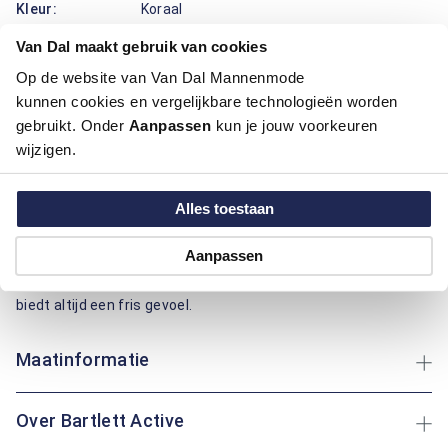
Kleur:
Koraal
Materiaal:
100% Katoen
Van Dal maakt gebruik van cookies
Pasvorm:
Regular Fit
Motief:
Uni motief
Op de website van Van Dal Mannenmode
kunnen cookies en vergelijkbare technologieën worden
gebruikt. Onder
Aanpassen
kun je jouw voorkeuren
Deze polo van Bartlett Active heeft een regular fit pasvorm
wijzigen.
en is gemaakt van katoen, wat zorgt voor een aangenaam
draagcomfort. Het effen ontwerp geeft een tijdloze
uitstraling en maakt het gemakkelijk te combineren met
Alles toestaan
andere kledingstukken. Dankzij de hoogwaardige
katoenkwaliteit blijft het materiaal ademend en zacht, ideaal
Aanpassen
voor dagelijks gebruik. Of je nu een wandeling maakt in het
park of geniet van een ontspannen middag thuis: deze polo
biedt altijd een fris gevoel.
Maatinformatie
Over Bartlett Active