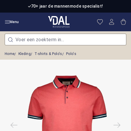
Ga naar de hoofdinhoud
70+ jaar de mannenmode specialist!
Je hebt 0 item
Win
Menu
Home
Kleding
T-shirts & Polo's
Polo's
Afbeeldingengalerij overslaan