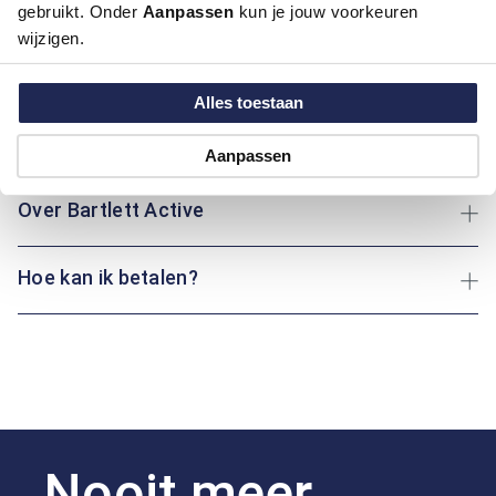
klassieke boord en een praktisch borstzakje, is dit overhemd
gebruikt. Onder
Aanpassen
kun je jouw voorkeuren
perfect voor zowel casual als nette gelegenheden. Gemaakt
wijzigen.
van 100% katoen, wat zorgt voor ademend draagcomfort de
hele dag door.
Alles toestaan
Maatinformatie
Aanpassen
Over Bartlett Active
Hoe kan ik betalen?
Nooit meer