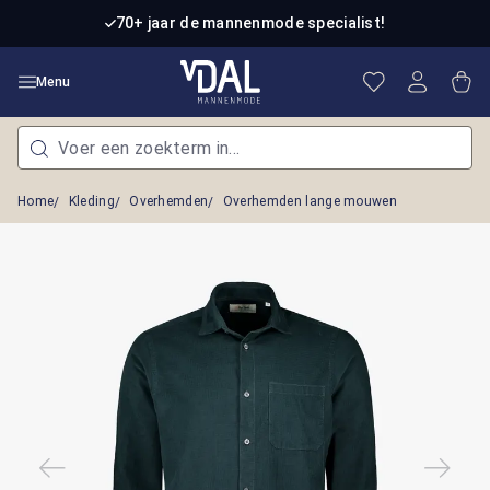
Ga naar de hoofdinhoud
70+ jaar de mannenmode specialist!
Je hebt 0 item
Win
Menu
Home
Kleding
Overhemden
Overhemden lange mouwen
Afbeeldingengalerij overslaan