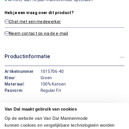
Heb je een vraag over dit product?
Chat met een medewerker
Neem contact op via de e-mail
Productinformatie
Artikelnummer
1015706-40
Kleur:
Groen
Materiaal:
100% Katoen
Pasvorm:
Regular Fit
Dit groene overhemd van Bartlett Active is een tijdloze keuze
Van Dal maakt gebruik van cookies
met een moderne twist. De regular fit pasvorm biedt
Op de website van Van Dal Mannenmode
comfort, terwijl het ribmotief zorgt voor een subtiele
kunnen cookies en vergelijkbare technologieën worden
structuur en een eigentijdse uitstraling. Afgewerkt met een