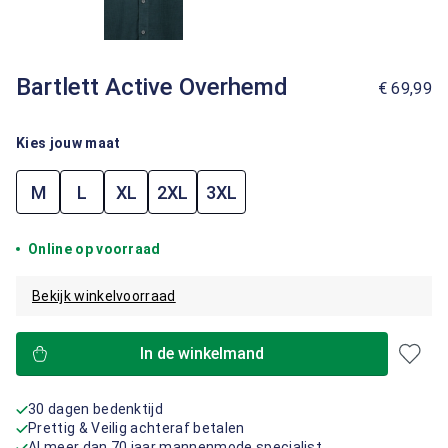
Bartlett Active Overhemd
€ 69,99
Kies jouw maat
M
L
XL
2XL
3XL
Online op voorraad
Bekijk winkelvoorraad
In de winkelmand
30 dagen bedenktijd
Prettig & Veilig achteraf betalen
Al meer dan 70 jaar mannenmode specialist