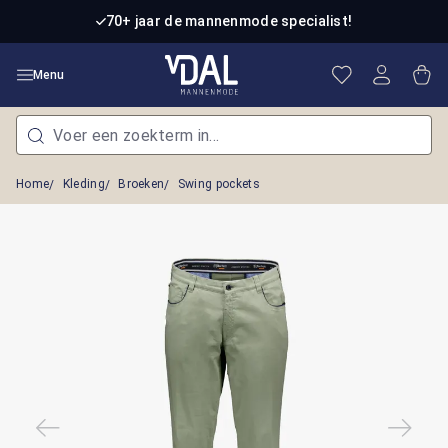
Ga naar de hoofdinhoud
70+ jaar de mannenmode specialist!
Je hebt 0 item
Win
Menu
Home
Kleding
Broeken
Swing pockets
Afbeeldingengalerij overslaan