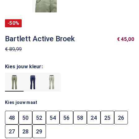
-50%
Bartlett Active Broek
€ 45,00
€ 89,99
Kies jouw kleur:
Kies jouw maat
48
50
52
54
56
58
24
25
26
27
28
29