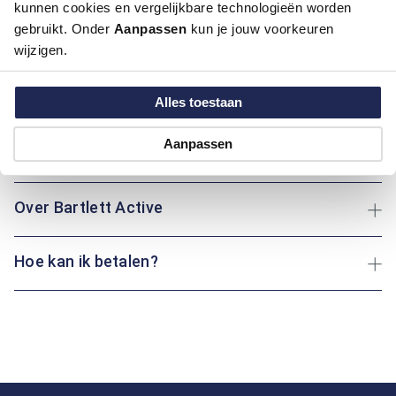
kunnen cookies en vergelijkbare technologieën worden
Artikelnummer
1016337-41
gebruikt. Onder
Aanpassen
kun je jouw voorkeuren
Kleur:
Midden Groen
wijzigen.
Materiaal:
96% Katoen / 4% Elastaan
Pasvorm:
Regular Fit
Alles toestaan
Motief:
Uni motief
Aanpassen
Maatinformatie
Over Bartlett Active
Hoe kan ik betalen?