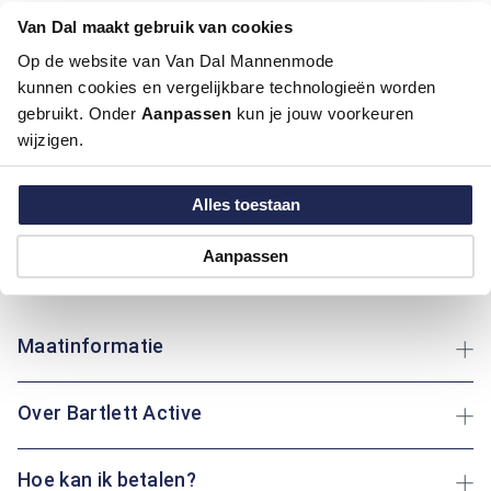
Van Dal maakt gebruik van cookies
Artikelnummer
1016256-76
Kleur:
Ecru / Kit, Wit
Op de website van Van Dal Mannenmode
Materiaal:
100% Polyester
kunnen cookies en vergelijkbare technologieën worden
gebruikt. Onder
Aanpassen
kun je jouw voorkeuren
wijzigen.
Deze broek van Bartlett Active biedt ultiem comfort met een
effen ontwerp dat veelzijdig en modern is. Het hoogwaardige
polyester materiaal zorgt voor duurzaamheid en is makkelijk
Alles toestaan
in onderhoud. Met vijf handige zakken heb je voldoende ruimte
voor je persoonlijke spullen. Of je nu boodschappen doet of
Aanpassen
een wandeling maakt: deze broek is altijd een praktische
keuze.
Maatinformatie
Over Bartlett Active
Hoe kan ik betalen?