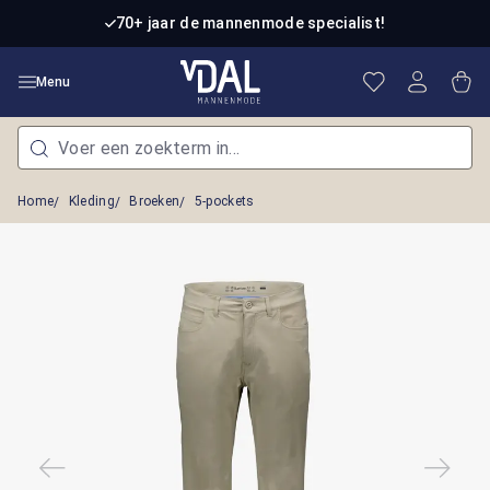
Ga naar de hoofdinhoud
70+ jaar de mannenmode specialist!
Je hebt 0 item
Win
Menu
Home
Kleding
Broeken
5-pockets
Afbeeldingengalerij overslaan