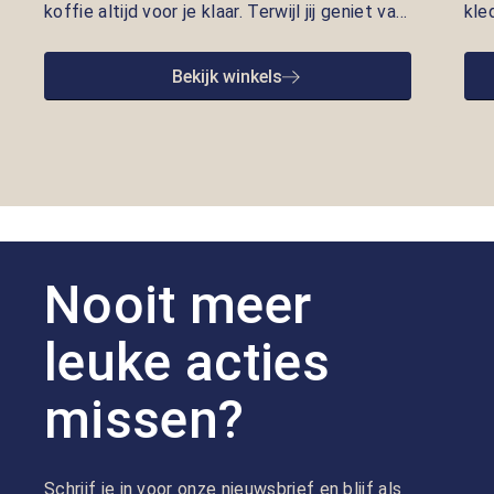
koffie altijd voor je klaar. Terwijl jij geniet van
kle
een vers kopje, nemen onze adviseurs de tijd
lui
om je te helpen met kleding die écht bij je
pre
Bekijk winkels
past. Persoonlijke aandacht en gastvrijheid
opr
staan bij ons centraal.
we 
goe
Nooit meer
leuke acties
missen?
Schrijf je in voor onze nieuwsbrief en blijf als