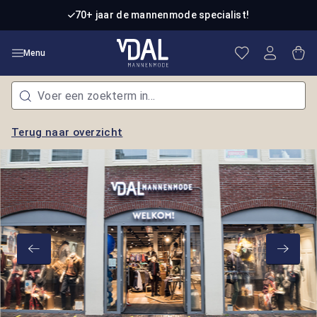
Ga naar de hoofdinhoud
70+ jaar de mannenmode specialist!
Je hebt 0 item
Win
Menu
Terug naar overzicht