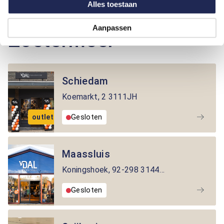
Alles toestaan
Winkels in de buurt van
Aanpassen
Zoetermeer
Schiedam
Koemarkt
,
2
3111JH
outlet
Gesloten
Maassluis
Koningshoek
,
92-298
3144BA
Gesloten