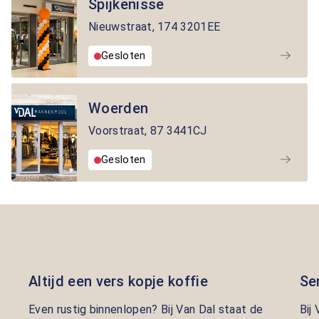
Spijkenisse
Nieuwstraat
,
174
3201EE
Gesloten
Woerden
Voorstraat
,
87
3441CJ
Gesloten
Altijd een vers kopje koffie
Se
Even rustig binnenlopen? Bij Van Dal staat de
Bij