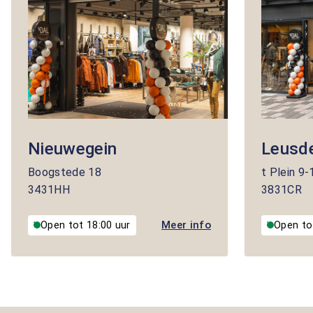
Nieuwegein
Leusd
Boogstede
18
t Plein
9-
3431HH
3831CR
Meer info
Open tot 18:00 uur
Open to