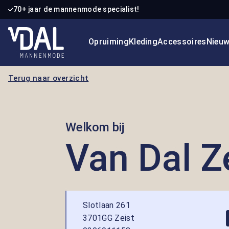
70+ jaar de mannenmode specialist!
 naar de hoofdinhoud
Ga naar de zoekopdracht
Ga naar de hoofdnavigatie
Opruiming
Kleding
Accessoires
Nieu
Terug naar overzicht
Welkom bij
Van Dal Z
Slotlaan 261
3701GG Zeist