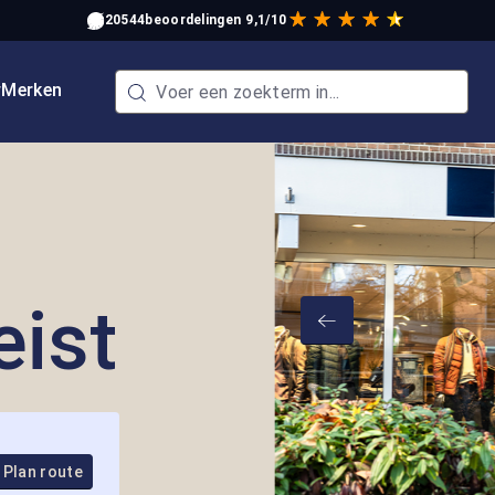
20544
beoordelingen
9,1/10
w
Merken
eist
Plan route