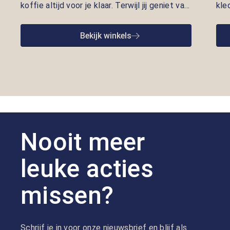
koffie altijd voor je klaar. Terwijl jij geniet van
kle
een vers kopje, nemen onze adviseurs de tijd
lui
om je te helpen met kleding die écht bij je
pre
Bekijk winkels
past. Persoonlijke aandacht en gastvrijheid
opr
staan bij ons centraal.
we 
goe
Nooit meer
leuke acties
missen?
Schrijf je in voor onze nieuwsbrief en blijf als