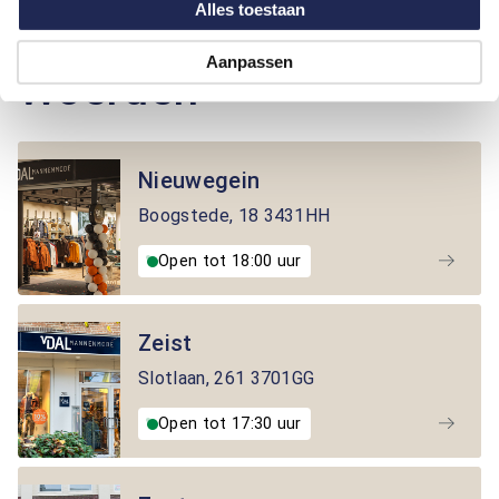
Alles toestaan
Winkels in de buurt van
Aanpassen
Woerden
Nieuwegein
Boogstede
,
18
3431HH
Open tot 18:00 uur
Zeist
Slotlaan
,
261
3701GG
Open tot 17:30 uur