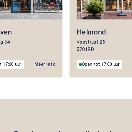
oven
Helmond
eg
34
Veestraat
26
5701RD
Meer info
t 17:00 uur
Open tot 17:00 uur