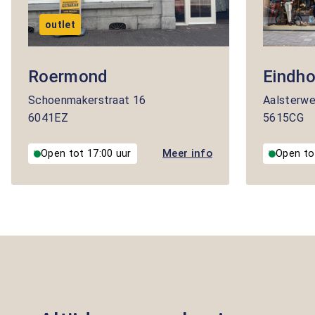
outlet
Roermond
Eindh
Schoenmakerstraat
16
Aalsterw
6041EZ
5615CG
Meer info
Open tot 17:00 uur
Open to