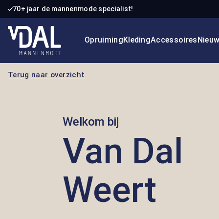
70+ jaar de mannenmode specialist!
 naar de hoofdinhoud
Ga naar de zoekopdracht
Ga naar de hoofdnavigatie
Opruiming
Kleding
Accessoires
Nieu
Terug naar overzicht
Welkom bij
Van Dal
Weert