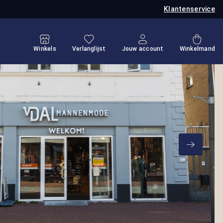
Klantenservice
Je hebt 0 items op je verlanglijstje
Winkel
Winkels
Verlanglijst
Jouw account
Winkelmand