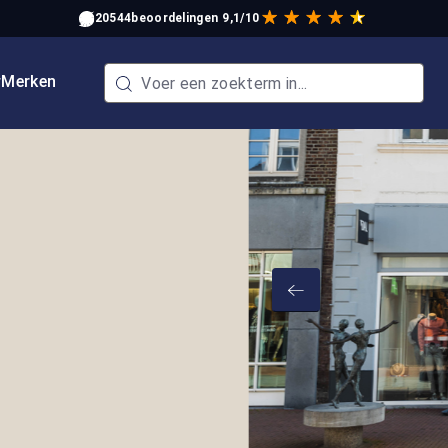
20544
beoordelingen
9,1/10
w
Merken