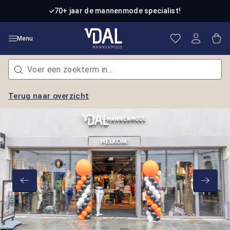
Ga naar de hoofdinhoud
70+ jaar de mannenmode specialist!
Je hebt 0 item
Win
Menu
Terug naar overzicht