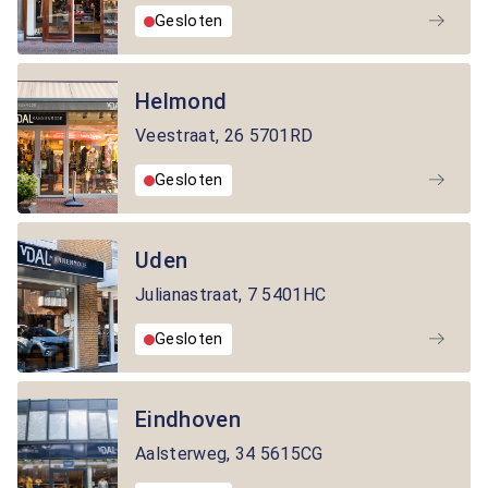
Gesloten
Helmond
Veestraat
,
26
5701RD
Gesloten
Uden
Julianastraat
,
7
5401HC
Gesloten
Eindhoven
Aalsterweg
,
34
5615CG