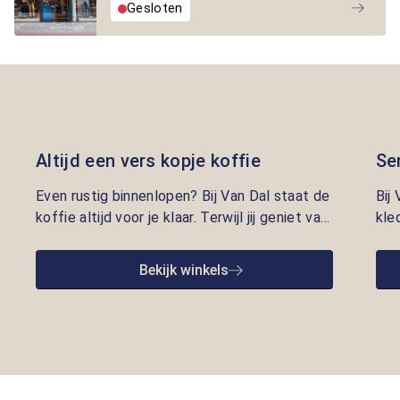
Gesloten
Altijd een vers kopje koffie
Se
Even rustig binnenlopen? Bij Van Dal staat de
Bij
koffie altijd voor je klaar. Terwijl jij geniet van
kle
een vers kopje, nemen onze adviseurs de tijd
lui
om je te helpen met kleding die écht bij je
pre
Bekijk winkels
past. Persoonlijke aandacht en gastvrijheid
opr
staan bij ons centraal.
we 
goe