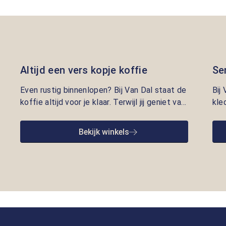
Altijd een vers kopje koffie
Se
Even rustig binnenlopen? Bij Van Dal staat de
Bij
koffie altijd voor je klaar. Terwijl jij geniet van
kle
een vers kopje, nemen onze adviseurs de tijd
lui
om je te helpen met kleding die écht bij je
pre
Bekijk winkels
past. Persoonlijke aandacht en gastvrijheid
opr
staan bij ons centraal.
we 
goe