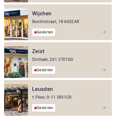
Wijchen
Burchtstraat
,
18
6602AR
Gesloten
Zeist
Slotlaan
,
261
3701GG
Gesloten
Leusden
t Plein
,
9-11
3831CR
Gesloten