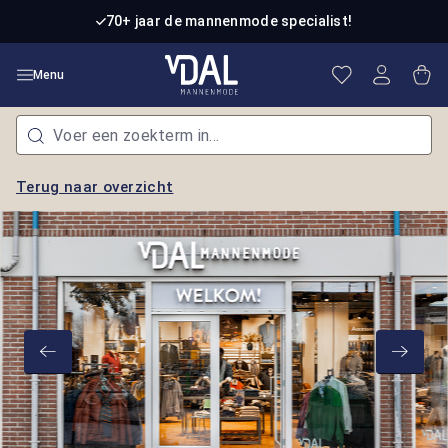
Ga naar de hoofdinhoud
70+ jaar de mannenmode specialist!
Je hebt 0 item
Win
Menu
Terug naar overzicht