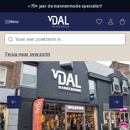
Ga naar de hoofdinhoud
70+ jaar de mannenmode specialist!
Je hebt 0 item
Win
Menu
Terug naar overzicht