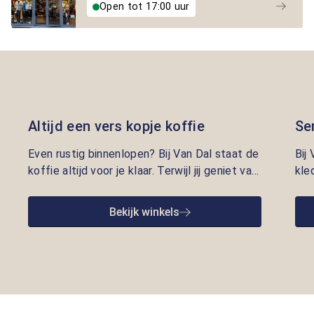
Open tot 17:00 uur
Altijd een vers kopje koffie
Se
Even rustig binnenlopen? Bij Van Dal staat de
Bij
koffie altijd voor je klaar. Terwijl jij geniet van
kle
een vers kopje, nemen onze adviseurs de tijd
lui
om je te helpen met kleding die écht bij je
pre
Bekijk winkels
past. Persoonlijke aandacht en gastvrijheid
opr
staan bij ons centraal.
we 
goe