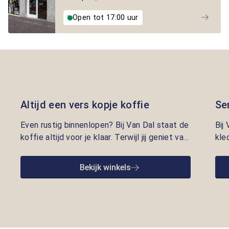
Open tot 17:00 uur
Altijd een vers kopje koffie
Se
Even rustig binnenlopen? Bij Van Dal staat de
Bij
koffie altijd voor je klaar. Terwijl jij geniet van
kle
een vers kopje, nemen onze adviseurs de tijd
lui
om je te helpen met kleding die écht bij je
pre
Bekijk winkels
past. Persoonlijke aandacht en gastvrijheid
opr
staan bij ons centraal.
we 
goe