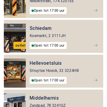
Nieuwstraat
,
174
3201EE
Open tot 17:00 uur
Schiedam
Koemarkt
,
2
3111JH
outlet
Open tot 17:00 uur
Hellevoetsluis
Struytse Hoeck
,
32
3224HB
Open tot 17:00 uur
Middelharnis
Zandpad
,
78
3241GZ