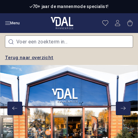
Ga naar de hoofdinhoud
70+ jaar de mannenmode specialist!
Je hebt 0 item
Win
Menu
Terug naar overzicht