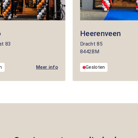
o
Heerenveen
at
83
Dracht
85
8442BM
Meer info
n
Gesloten