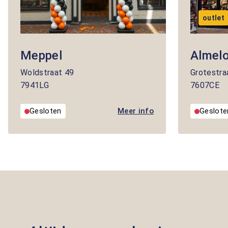
outlet
Meppel
Almel
Woldstraat
49
Grotestra
7941LG
7607CE
Meer info
Gesloten
Geslote