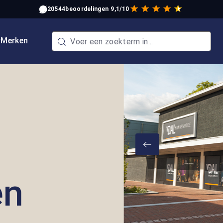
20544
beoordelingen
9,1/10
w
Merken
en