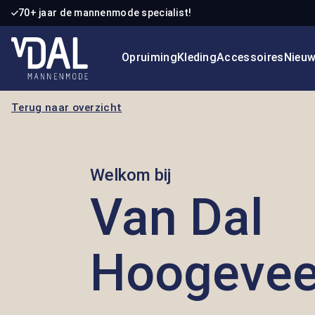
70+ jaar de mannenmode specialist!
 naar de hoofdinhoud
Ga naar de zoekopdracht
Ga naar de hoofdnavigatie
Opruiming
Kleding
Accessoires
Nieu
Terug naar overzicht
Welkom bij
Van Dal
Hoogeve