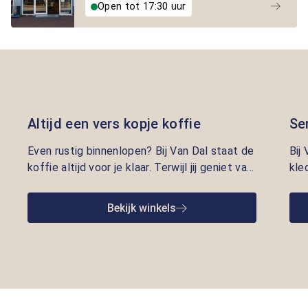
Open tot 17:30 uur
Altijd een vers kopje koffie
Se
Even rustig binnenlopen? Bij Van Dal staat de
Bij
koffie altijd voor je klaar. Terwijl jij geniet van
kle
een vers kopje, nemen onze adviseurs de tijd
lui
om je te helpen met kleding die écht bij je
pre
Bekijk winkels
past. Persoonlijke aandacht en gastvrijheid
opr
staan bij ons centraal.
we 
goe