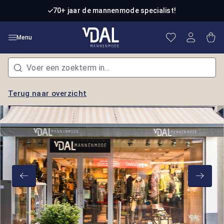
Ga naar de hoofdinhoud
70+ jaar de mannenmode specialist!
Je hebt 0 item
Win
Menu
Terug naar overzicht