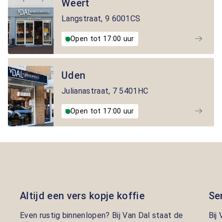
Weert
Langstraat
,
9
6001CS
Open tot 17:00 uur
Uden
Julianastraat
,
7
5401HC
Open tot 17:00 uur
Altijd een vers kopje koffie
Se
Even rustig binnenlopen? Bij Van Dal staat de
Bij