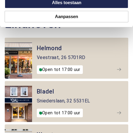
Alles toestaan
Winkels in de buurt van
Aanpassen
Eindhoven
Helmond
Veestraat
,
26
5701RD
Open tot 17:00 uur
Bladel
Sniederslaan
,
32
5531EL
Open tot 17:00 uur