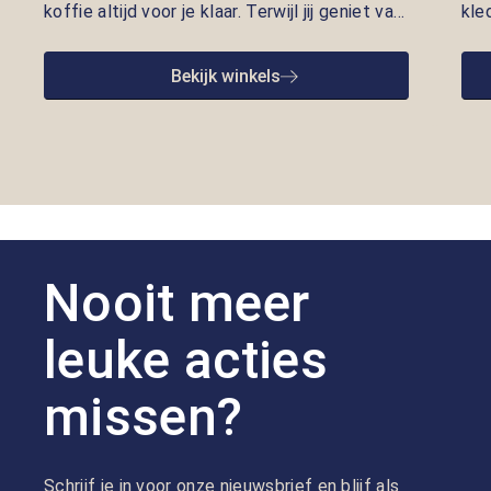
koffie altijd voor je klaar. Terwijl jij geniet van
kle
een vers kopje, nemen onze adviseurs de tijd
lui
om je te helpen met kleding die écht bij je
pre
Bekijk winkels
past. Persoonlijke aandacht en gastvrijheid
opr
staan bij ons centraal.
we 
goe
Nooit meer
leuke acties
missen?
Schrijf je in voor onze nieuwsbrief en blijf als