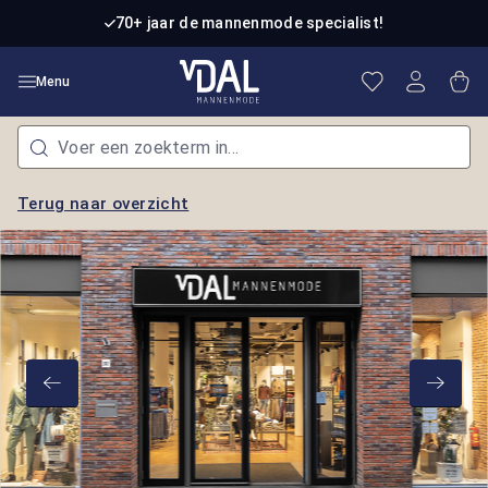
Ga naar de hoofdinhoud
70+ jaar de mannenmode specialist!
Je hebt 0 item
Win
Menu
Terug naar overzicht