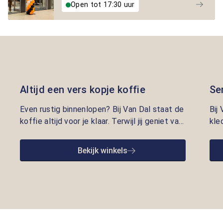
Open tot 17:30 uur
Altijd een vers kopje koffie
Se
Even rustig binnenlopen? Bij Van Dal staat de
Bij
koffie altijd voor je klaar. Terwijl jij geniet van
kle
een vers kopje, nemen onze adviseurs de tijd
lui
om je te helpen met kleding die écht bij je
pre
Bekijk winkels
past. Persoonlijke aandacht en gastvrijheid
opr
staan bij ons centraal.
we 
goe