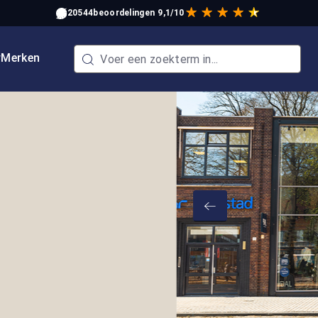
20544
beoordelingen
9,1/10
w
Merken