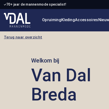
70+ jaar de mannenmode specialist!
 naar de hoofdinhoud
Ga naar de zoekopdracht
Ga naar de hoofdnavigatie
Opruiming
Kleding
Accessoires
Nieu
Terug naar overzicht
Welkom bij
Van Dal
Breda