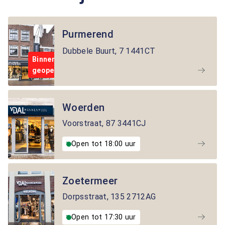
Purmerend
Dubbele Buurt
,
7
1441CT
Binnenkort
geopend
Woerden
Voorstraat
,
87
3441CJ
Open tot 18:00 uur
Zoetermeer
Dorpsstraat
,
135
2712AG
Open tot 17:30 uur