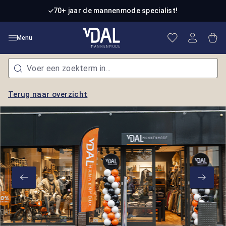
Ga naar de hoofdinhoud
70+ jaar de mannenmode specialist!
Je hebt 0 item
Win
Menu
Terug naar overzicht