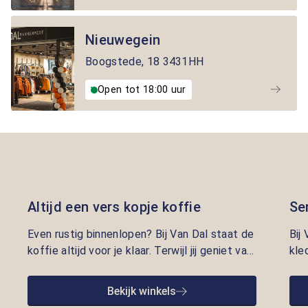
Nieuwegein
Boogstede
,
18
3431HH
Open tot 18:00 uur
Altijd een vers kopje koffie
Se
Even rustig binnenlopen? Bij Van Dal staat de
Bij
koffie altijd voor je klaar. Terwijl jij geniet van
kle
een vers kopje, nemen onze adviseurs de tijd
lui
om je te helpen met kleding die écht bij je
pre
Bekijk winkels
past. Persoonlijke aandacht en gastvrijheid
opr