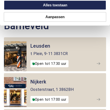
Alles toestaan
Winkels in de buurt van
Aanpassen
Barneveld
Leusden
t Plein
,
9-11
3831CR
Open tot 17:30 uur
Nijkerk
Oosterstraat
,
1
3862BH
Open tot 17:00 uur