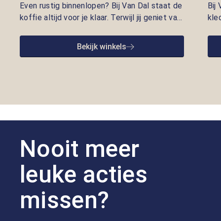
Even rustig binnenlopen? Bij Van Dal staat de
Bij
koffie altijd voor je klaar. Terwijl jij geniet van
kle
een vers kopje, nemen onze adviseurs de tijd
lui
om je te helpen met kleding die écht bij je
pre
Bekijk winkels
past. Persoonlijke aandacht en gastvrijheid
opr
staan bij ons centraal.
we 
goe
Nooit meer
leuke acties
missen?