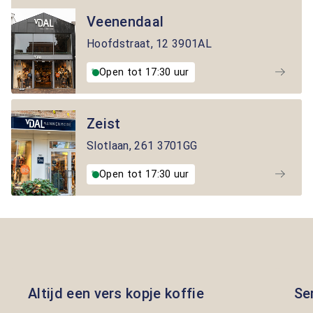
Veenendaal
Hoofdstraat
,
12
3901AL
Open tot 17:30 uur
Zeist
Slotlaan
,
261
3701GG
Open tot 17:30 uur
Altijd een vers kopje koffie
Se