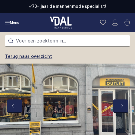
Ga naar de hoofdinhoud
70+ jaar de mannenmode specialist!
Je hebt 0 item
Win
Menu
Terug naar overzicht