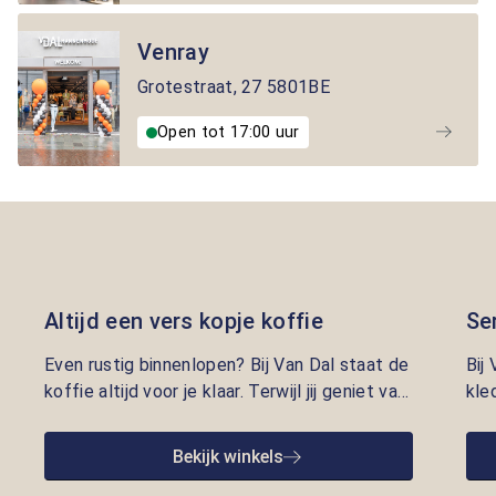
Venray
Grotestraat
,
27
5801BE
Open tot 17:00 uur
Altijd een vers kopje koffie
Se
Even rustig binnenlopen? Bij Van Dal staat de
Bij
koffie altijd voor je klaar. Terwijl jij geniet van
kle
een vers kopje, nemen onze adviseurs de tijd
lui
om je te helpen met kleding die écht bij je
pre
Bekijk winkels
past. Persoonlijke aandacht en gastvrijheid
opr