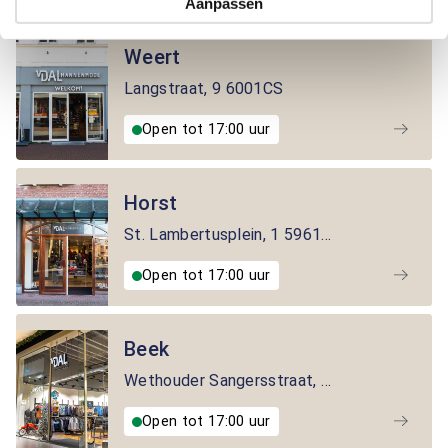
Aanpassen
Weert
Langstraat
,
9
6001CS
Open tot 17:00 uur
Horst
St. Lambertusplein
,
1
5961EW
Open tot 17:00 uur
Beek
Wethouder Sangersstraat
,
160
6191NA
Open tot 17:00 uur