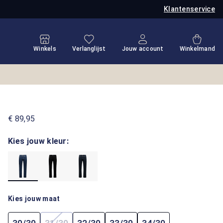
Klantenservice
Je hebt 0 items op je verlanglijstje
Winkel
Winkels
Verlanglijst
Jouw account
Winkelmand
€ 89,95
Kies jouw kleur:
Kies jouw maat