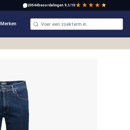
20544
beoordelingen
9,1/10
w
Merken