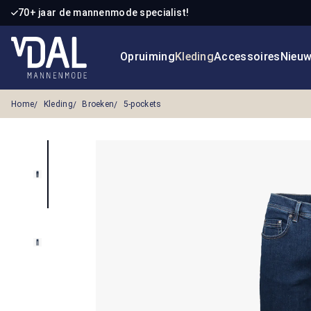
70+ jaar de mannenmode specialist!
 naar de hoofdinhoud
Ga naar de zoekopdracht
Ga naar de hoofdnavigatie
Opruiming
Kleding
Accessoires
Nieu
Home
Kleding
Broeken
5-pockets
Afbeeldingengalerij overslaan