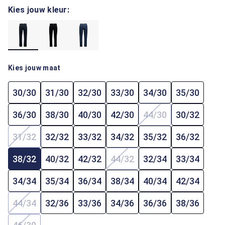
Kies jouw kleur:
Kies jouw maat
30/30
31/30
32/30
33/30
34/30
35/30
36/30
38/30
40/30
42/30
44/30
30/32
(Deze optie is mome
31/32
32/32
33/32
34/32
35/32
36/32
(Deze optie is momenteel niet beschikbaar.)
38/32
40/32
42/32
44/32
32/34
33/34
(Deze optie is momenteel ni
34/34
35/34
36/34
38/34
40/34
42/34
44/34
32/36
33/36
34/36
36/36
38/36
(Deze optie is momenteel niet beschikbaar.)