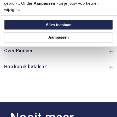
Productinformatie
gebruikt. Onder
Aanpassen
kun je jouw voorkeuren
wijzigen.
Artikelnummer
1011089-20-38/32
Kleur:
Blauw/Navy
Alles toestaan
Maatinformatie
Aanpassen
Over Pioneer
Hoe kan ik betalen?