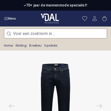
Ga naar de hoofdinhoud
70+ jaar de mannenmode specialist!
Je hebt 0 item
Win
Menu
Home
Kleding
Broeken
5-pockets
Afbeeldingengalerij overslaan