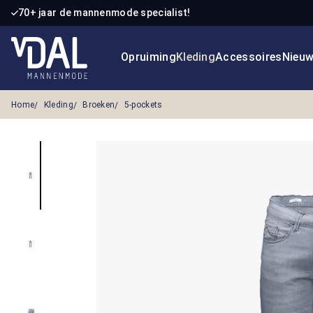
70+ jaar de mannenmode specialist!
 naar de hoofdinhoud
Ga naar de zoekopdracht
Ga naar de hoofdnavigatie
Opruiming
Kleding
Accessoires
Nieu
Home
Kleding
Broeken
5-pockets
Afbeeldingengalerij overslaan