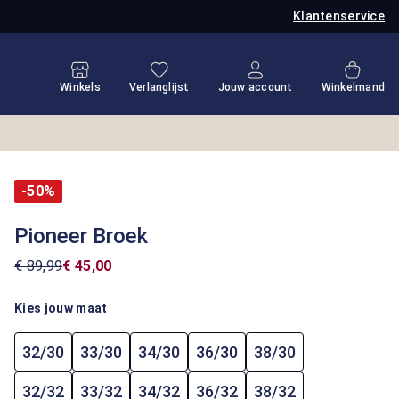
Klantenservice
Je hebt 0 items op je verlanglijstje
Winkel
Winkels
Verlanglijst
Jouw account
Winkelmand
-50%
Pioneer Broek
€ 89,99
€ 45,00
Kies jouw maat
32/30
33/30
34/30
36/30
38/30
32/32
33/32
34/32
36/32
38/32