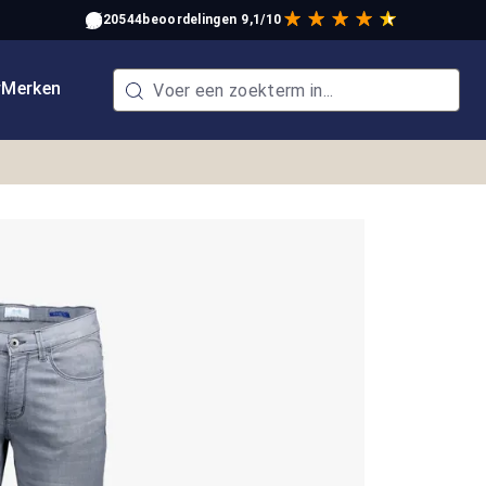
20544
beoordelingen
9,1/10
w
Merken