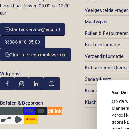
bereikbaar tussen 09.00 en 12.00
Veelgestelde vragen
uur
Maatwijzer
klantenservice@vdal.nl
Ruilen & Retourneren
088 010 35 00
Bestelinformatie
Chat met een medewerker
Verzendinformatie
Betaalmogelijkheden
Volg ons
Cadeaukaart
Beoordelingen
Van Dal
Op de w
Klachtenafhandeling
Betalen & Bezorgen
Mannenm
vergelij
gebruik
voorkeur