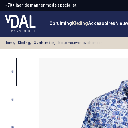
70+ jaar de mannenmode specialist!
 naar de hoofdinhoud
Ga naar de zoekopdracht
Ga naar de hoofdnavigatie
Opruiming
Kleding
Accessoires
Nieu
Home
Kleding
Overhemden
Korte mouwen overhemden
Afbeeldingengalerij overslaan