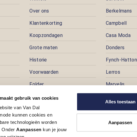
Over ons
Berkelmans
Klantenkorting
Campbell
Koopzondagen
Casa Moda
Grote maten
Donders
Historie
Fynch-Hatton
Voorwaarden
Lerros
Folder
Marvelis
Pers
Pioneer
 maakt gebruik van cookies
Alles toestaan
ebsite van Van Dal
Prijspuzzel
ode kunnen cookies en
Vacatures
kbare technologieën worden
Aanpassen
t. Onder
Aanpassen
kun je jouw
en wijzigen.