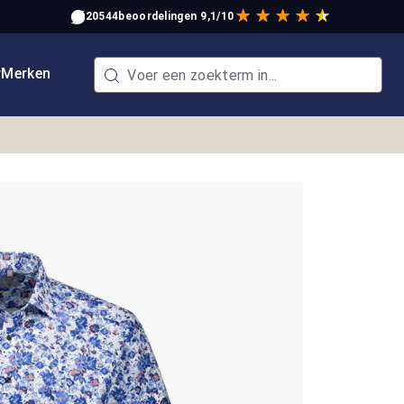
20544
beoordelingen
9,1/10
w
Merken