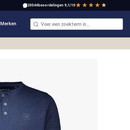
20544
beoordelingen
9,1/10
w
Merken