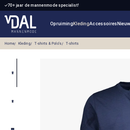
70+ jaar de mannenmode specialist!
 naar de hoofdinhoud
Ga naar de zoekopdracht
Ga naar de hoofdnavigatie
Opruiming
Kleding
Accessoires
Nieu
Home
Kleding
T-shirts & Polo's
T-shirts
Afbeeldingengalerij overslaan