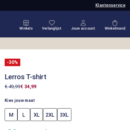
Klantenservice
Je hebt 0 items op je verlanglijstje
Winkel
Winkels
Verlanglijst
Jouw account
Winkelmand
-30%
Lerros T-shirt
€ 49,99
€ 34,99
Kies jouw maat
M
L
XL
2XL
3XL