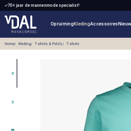
70+ jaar de mannenmode specialist!
 naar de hoofdinhoud
Ga naar de zoekopdracht
Ga naar de hoofdnavigatie
Opruiming
Kleding
Accessoires
Nieu
Home
Kleding
T-shirts & Polo's
T-shirts
Afbeeldingengalerij overslaan