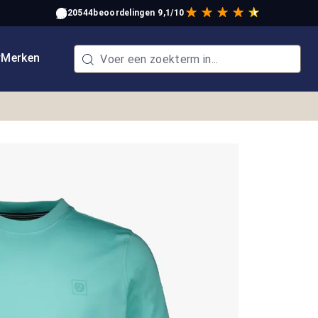
20544
beoordelingen
9,1/10
w
Merken