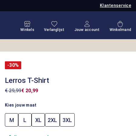
Klantenservice
Je hebt 0 items op je verlanglijstje
Winkel
Winkels
Verlanglijst
Jouw account
Winkelmand
-30%
Lerros T-Shirt
€ 29,99
€ 20,99
Kies jouw maat
M
L
XL
2XL
3XL