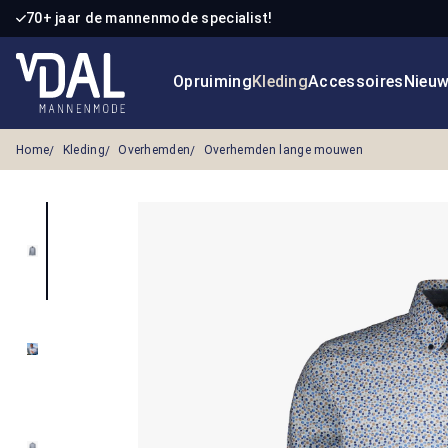
70+ jaar de mannenmode specialist!
 naar de hoofdinhoud
Ga naar de zoekopdracht
Ga naar de hoofdnavigatie
Opruiming
Kleding
Accessoires
Nieu
Home
Kleding
Overhemden
Overhemden lange mouwen
Afbeeldingengalerij overslaan