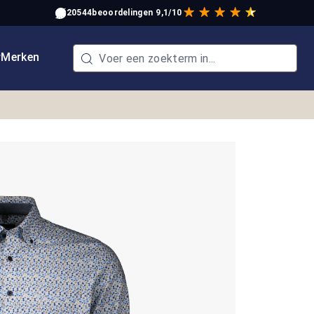
20544
beoordelingen
9,1/10
w
Merken