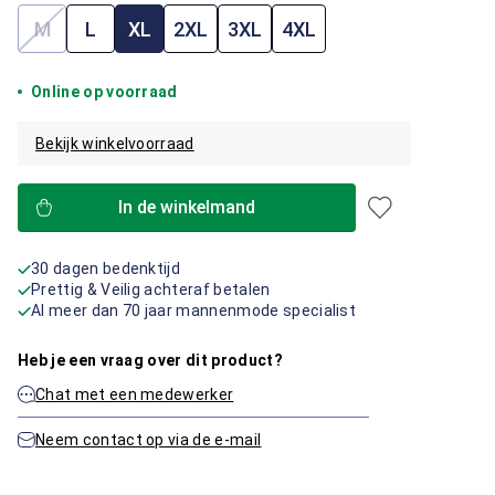
M
L
XL
2XL
3XL
4XL
(Deze optie is momenteel niet beschikbaar.)
Online op voorraad
Bekijk winkelvoorraad
In de winkelmand
30 dagen bedenktijd
Prettig & Veilig achteraf betalen
Al meer dan 70 jaar mannenmode specialist
Heb je een vraag over dit product?
Chat met een medewerker
Neem contact op via de e-mail