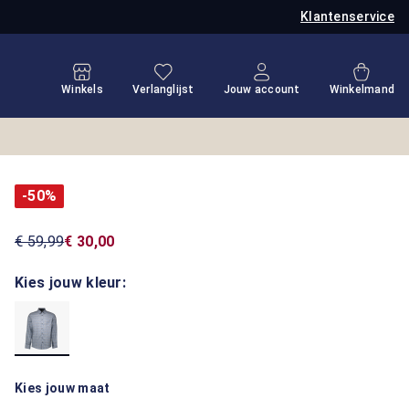
Klantenservice
Je hebt 0 items op je verlanglijstje
Winkel
Winkels
Verlanglijst
Jouw account
Winkelmand
-50%
€ 59,99
€ 30,00
Kies jouw kleur:
Kies jouw maat