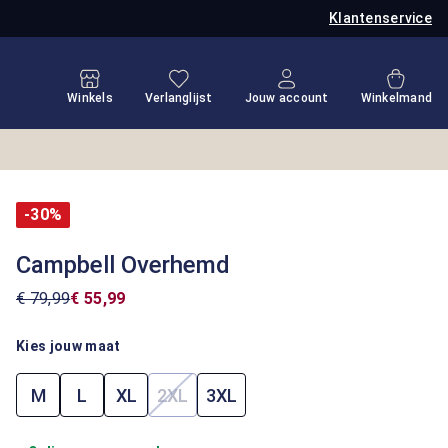
Klantenservice
Je hebt 0 items op je verlanglijstje
Winkel
Winkels
Verlanglijst
Jouw account
Winkelmand
-30%
Campbell Overhemd
€ 79,99
€ 55,99
Kies jouw maat
M
L
XL
2XL
3XL
(Deze optie is momenteel niet beschik