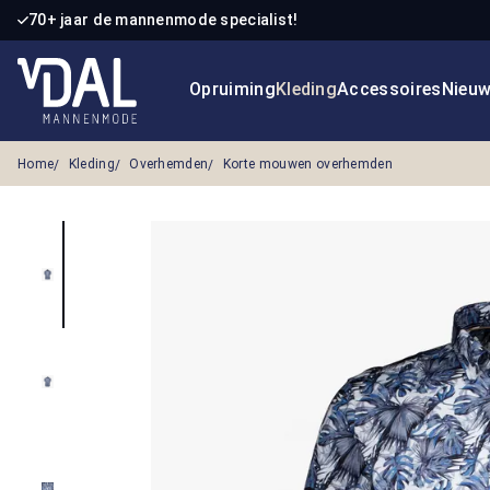
70+ jaar de mannenmode specialist!
 naar de hoofdinhoud
Ga naar de zoekopdracht
Ga naar de hoofdnavigatie
Opruiming
Kleding
Accessoires
Nieu
Home
Kleding
Overhemden
Korte mouwen overhemden
Afbeeldingengalerij overslaan