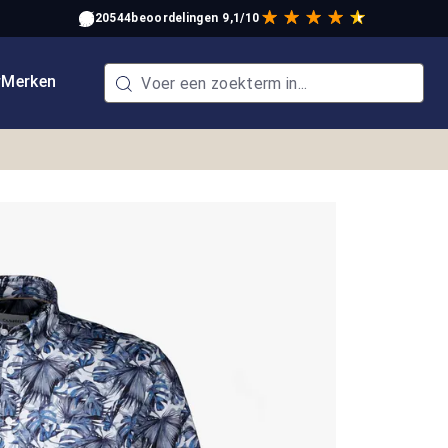
20544
beoordelingen
9,1/10
w
Merken