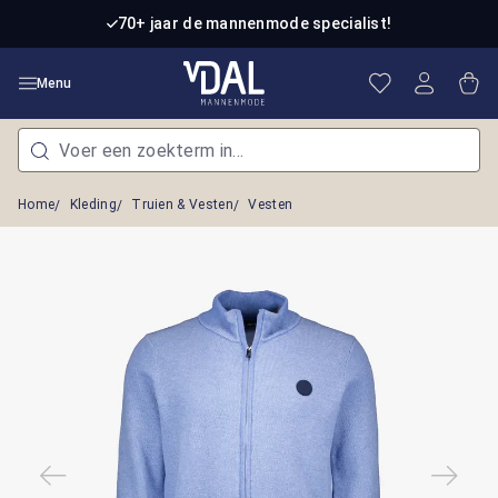
Ga naar de hoofdinhoud
70+ jaar de mannenmode specialist!
Je hebt 0 item
Win
Menu
Home
Kleding
Truien & Vesten
Vesten
Afbeeldingengalerij overslaan