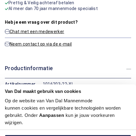
Prettig & Veilig achteraf betalen
Al meer dan 70 jaar mannenmode specialist
Heb je een vraag over dit product?
Chat met een medewerker
Neem contact op via de e-mail
Productinformatie
Artikelnummer
1016203-22-XL
Kleur:
Licht Blauw
Van Dal maakt gebruik van cookies
Materiaal:
100% Katoen
Op de website van Van Dal Mannenmode
Pasvorm:
Regular Fit
kunnen cookies en vergelijkbare technologieën worden
Motief:
Uni motief
gebruikt. Onder
Aanpassen
kun je jouw voorkeuren
wijzigen.
Maatinformatie