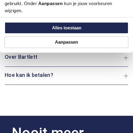
Kleur:
Donker Geel / Oker, Geel
gebruikt. Onder
Aanpassen
kun je jouw voorkeuren
Materiaal:
0%, 100% Katoen
wijzigen.
Pasvorm:
Regular Fit
Motief:
Uni motief
Alles toestaan
Maatinformatie
Aanpassen
Over Bartlett
Hoe kan ik betalen?
Nooit meer