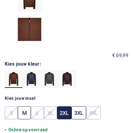
€ 69,99
Kies jouw kleur:
Kies jouw maat
S
M
L
XL
2XL
3XL
4XL
(Deze optie is momenteel niet beschikbaar.)
(Deze optie is momenteel niet beschikbaar.)
(Deze optie is momenteel niet beschik
(Deze optie is mom
Online op voorraad