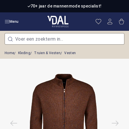
Ga naar de hoofdinhoud
70+ jaar de mannenmode specialist!
Je hebt 0 item
Win
Menu
Home
Kleding
Truien & Vesten
Vesten
Afbeeldingengalerij overslaan