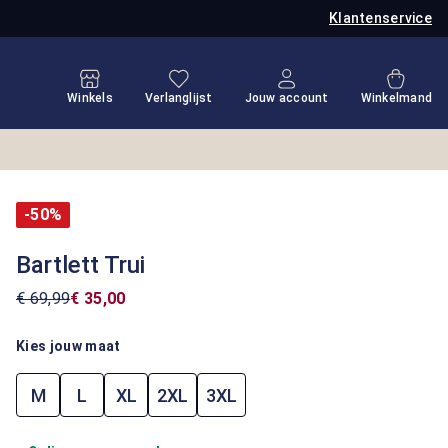
Klantenservice
Je hebt 0 items op je verlanglijstje
Winkel
Winkels
Verlanglijst
Jouw account
Winkelmand
-50%
Bartlett Trui
€ 69,99
€ 35,00
Kies jouw maat
M
L
XL
2XL
3XL