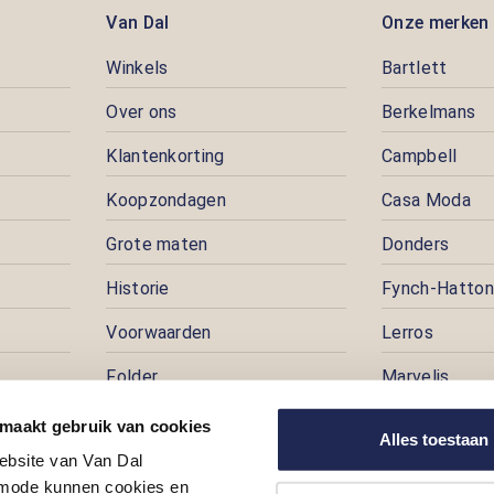
Van Dal
Onze merken
Winkels
Bartlett
Over ons
Berkelmans
Klantenkorting
Campbell
Koopzondagen
Casa Moda
Grote maten
Donders
Historie
Fynch-Hatton
Voorwaarden
Lerros
Folder
Marvelis
Pers
Pioneer
 maakt gebruik van cookies
Alles toestaan
ebsite van Van Dal
Prijspuzzel
ode kunnen cookies en