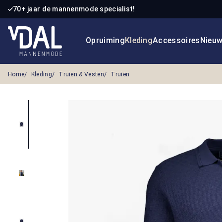
70+ jaar de mannenmode specialist!
 naar de hoofdinhoud
Ga naar de zoekopdracht
Ga naar de hoofdnavigatie
Opruiming
Kleding
Accessoires
Nieu
Home
Kleding
Truien & Vesten
Truien
Afbeeldingengalerij overslaan