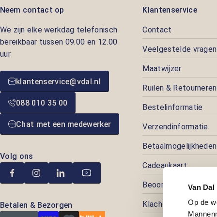
Neem contact op
Klantenservice
We zijn elke werkdag telefonisch
Contact
bereikbaar tussen 09.00 en 12.00
Veelgestelde vragen
uur
Maatwijzer
klantenservice@vdal.nl
Ruilen & Retourneren
088 010 35 00
Bestelinformatie
Chat met een medewerker
Verzendinformatie
Betaalmogelijkheden
Volg ons
Cadeaukaart
Beoordelingen
Van Dal
Op de w
Klachtenafhandeling
Betalen & Bezorgen
Mannenm