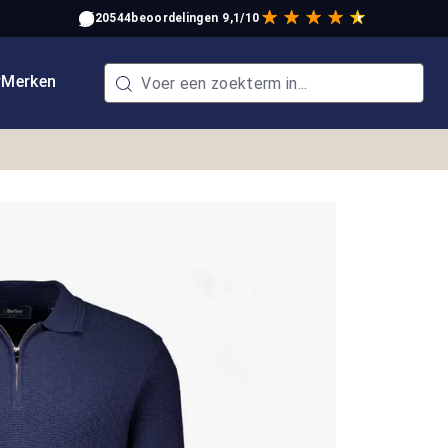
20544
beoordelingen
9,1/10
w
Merken