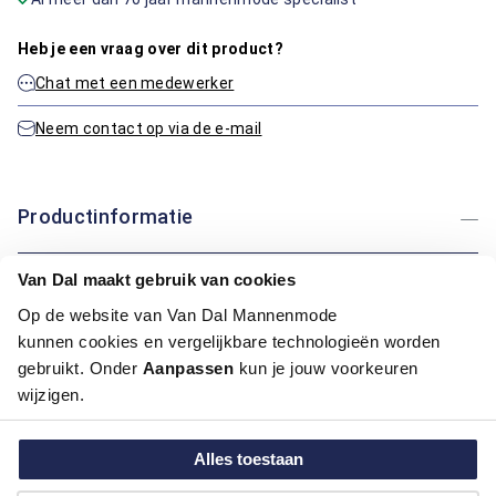
Heb je een vraag over dit product?
Chat met een medewerker
Neem contact op via de e-mail
Productinformatie
Artikelnummer
1015687-41
Van Dal maakt gebruik van cookies
Kleur:
Midden Groen
Op de website van Van Dal Mannenmode
kunnen cookies en vergelijkbare technologieën worden
Maatinformatie
gebruikt. Onder
Aanpassen
kun je jouw voorkeuren
wijzigen.
Over Bartlett
Alles toestaan
Hoe kan ik betalen?