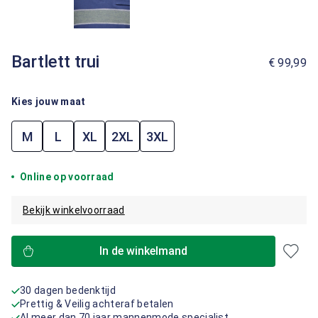
Bartlett trui
€ 99,99
Kies jouw maat
M
L
XL
2XL
3XL
Online op voorraad
Bekijk winkelvoorraad
In de winkelmand
30 dagen bedenktijd
Prettig & Veilig achteraf betalen
Al meer dan 70 jaar mannenmode specialist