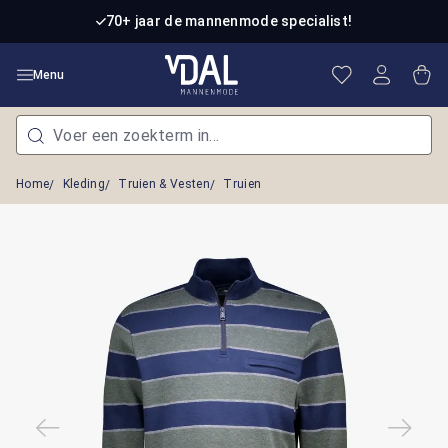
Ga naar de hoofdinhoud
70+ jaar de mannenmode specialist!
Je hebt 0 item
Win
Menu
Home
Kleding
Truien & Vesten
Truien
Afbeeldingengalerij overslaan