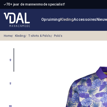
70+ jaar de mannenmode specialist!
 naar de hoofdinhoud
Ga naar de zoekopdracht
Ga naar de hoofdnavigatie
Opruiming
Kleding
Accessoires
Nieu
Home
Kleding
T-shirts & Polo's
Polo's
Afbeeldingengalerij overslaan