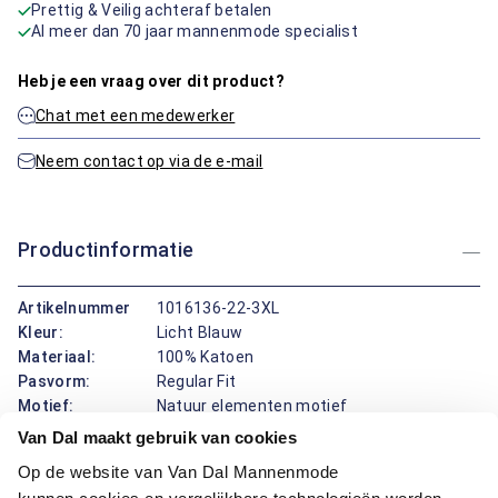
Prettig & Veilig achteraf betalen
Al meer dan 70 jaar mannenmode specialist
Heb je een vraag over dit product?
Chat met een medewerker
Neem contact op via de e-mail
Productinformatie
Artikelnummer
1016136-22-3XL
Kleur:
Licht Blauw
Materiaal:
100% Katoen
Pasvorm:
Regular Fit
Motief:
Natuur elementen motief
Van Dal maakt gebruik van cookies
Deze polo van Bartlett biedt een modern fit pasvorm, perfect
Op de website van Van Dal Mannenmode
voor dagelijks comfort. Het katoen zorgt voor ademend