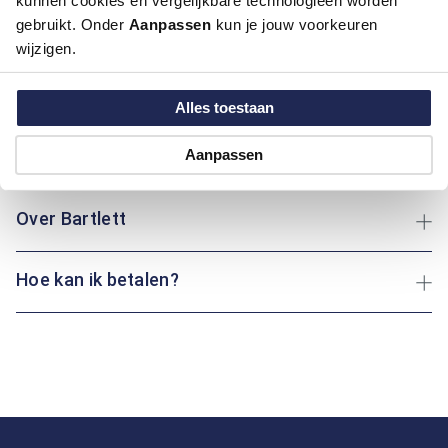
kunnen cookies en vergelijkbare technologieën worden
draaggemak, ideaal voor warme dagen. Het levendige Natuur
gebruikt. Onder
Aanpassen
kun je jouw voorkeuren
motief voegt een vrolijke uitstraling toe, geïnspireerd door de
wijzigen.
schoonheid van de natuur. Of je nu een wandeling maakt of
geniet van een rustige middag thuis: dit kledingstuk geeft je
altijd een gevoel van frisheid.
Alles toestaan
Aanpassen
Maatinformatie
Over Bartlett
Hoe kan ik betalen?