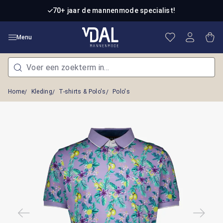
Ga naar de hoofdinhoud
70+ jaar de mannenmode specialist!
Je hebt 0 item
Win
Menu
Home
Kleding
T-shirts & Polo's
Polo's
Afbeeldingengalerij overslaan