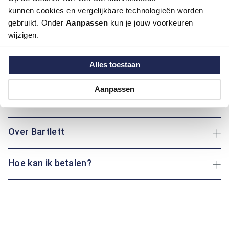
Dit regular fit overhemd van Bartlett is een frisse en
kunnen cookies en vergelijkbare technologieën worden
karaktervolle keuze voor het najaar. De rood met groene
gebruikt. Onder
Aanpassen
kun je jouw voorkeuren
kleurcombinatie en het all-over bladerenmotief geven het
wijzigen.
overhemd een natuurlijke en levendige uitstraling. Dankzij de
klassieke boord oogt het overhemd verzorgd, terwijl het 100%
katoenen materiaal zorgt voor een prettig draagcomfort.
Alles toestaan
Ideaal voor een nette, maar ongedwongen look.
Aanpassen
Maatinformatie
Over Bartlett
Hoe kan ik betalen?