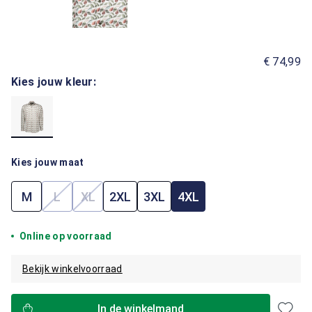
€ 74,99
Kies jouw kleur:
Kies jouw maat
M
L
XL
2XL
3XL
4XL
(Deze optie is momenteel niet beschikbaar.)
(Deze optie is momenteel niet beschikbaar.)
Online op voorraad
Bekijk winkelvoorraad
In de winkelmand