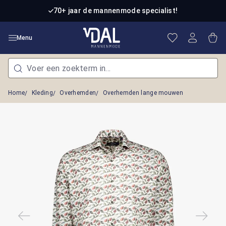
Ga naar de hoofdinhoud
70+ jaar de mannenmode specialist!
Je hebt 0 item
Win
Menu
Home
Kleding
Overhemden
Overhemden lange mouwen
Afbeeldingengalerij overslaan