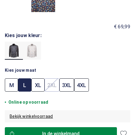
€ 69,99
Kies jouw kleur:
Kies jouw maat
M
L
XL
2XL
3XL
4XL
(Deze optie is momenteel niet beschik
Online op voorraad
Bekijk winkelvoorraad
In de winkelmand