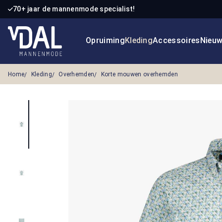
70+ jaar de mannenmode specialist!
 naar de hoofdinhoud
Ga naar de zoekopdracht
Ga naar de hoofdnavigatie
Opruiming
Kleding
Accessoires
Nieu
Home
Kleding
Overhemden
Korte mouwen overhemden
Afbeeldingengalerij overslaan