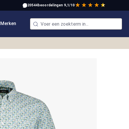
20544
beoordelingen
9,1/10
w
Merken