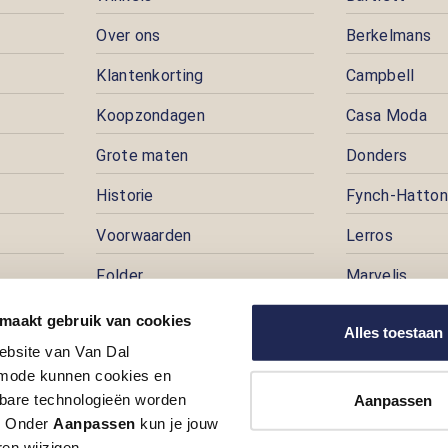
Over ons
Berkelmans
Klantenkorting
Campbell
Koopzondagen
Casa Moda
Grote maten
Donders
Historie
Fynch-Hatton
Voorwaarden
Lerros
Folder
Marvelis
Pers
Pioneer
 maakt gebruik van cookies
Alles toestaan
ebsite van Van Dal
Prijspuzzel
ode kunnen cookies en
Vacatures
kbare technologieën worden
Aanpassen
t. Onder
Aanpassen
kun je jouw
en wijzigen.