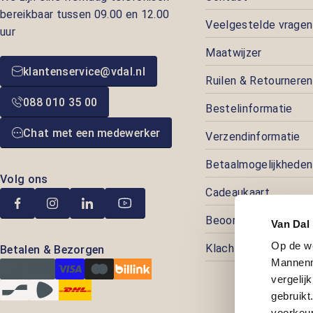
bereikbaar tussen 09.00 en 12.00
Veelgestelde vragen
uur
Maatwijzer
klantenservice@vdal.nl
Ruilen & Retourneren
088 010 35 00
Bestelinformatie
Chat met een medewerker
Verzendinformatie
Betaalmogelijkheden
Volg ons
Cadeaukaart
Beoordelingen
Van Dal
Op de w
Klachtenafhandeling
Betalen & Bezorgen
Mannenm
vergelij
gebruik
voorkeur