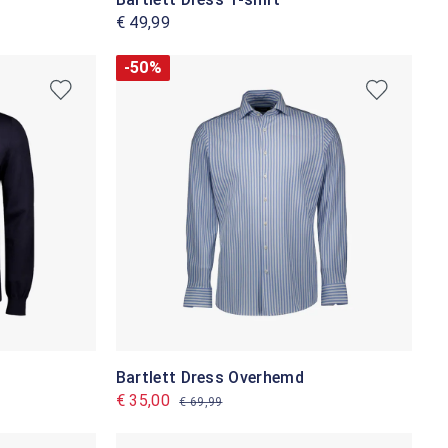
€ 49,99
-50%
Bartlett Dress Overhemd
€ 35,00
€ 69,99