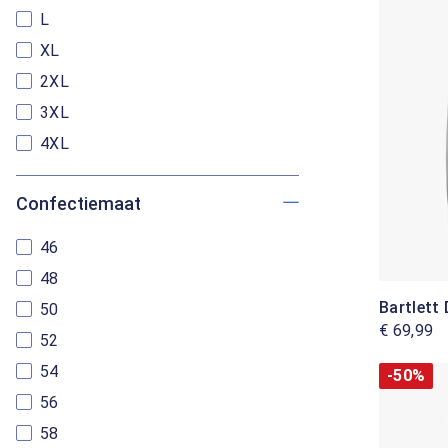
L
XL
2XL
3XL
4XL
Confectiemaat
46
48
Bartlett
50
€ 69,99
52
54
-50%
56
58