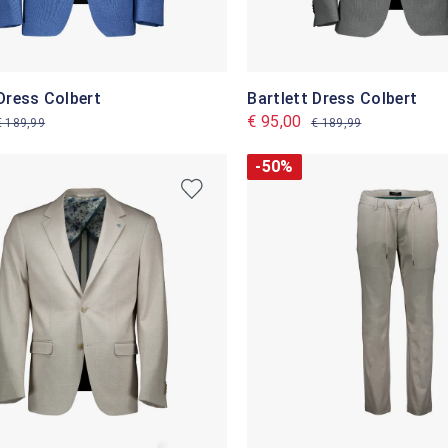
 Dress Colbert
Bartlett Dress Colbert
€ 95,00
€ 189,99
€ 189,99
-50%