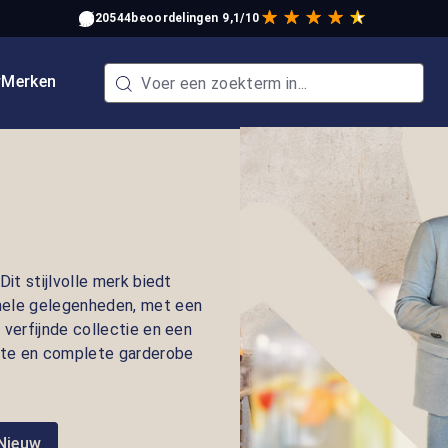
20544
beoordelingen
9,1/10
w
Merken
it stijlvolle merk biedt
mele gelegenheden, met een
verfijnde collectie en een
tte en complete garderobe
Nieuw