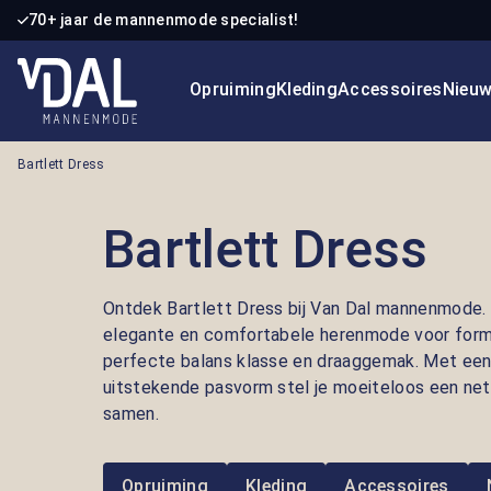
70+ jaar de mannenmode specialist!
 naar de hoofdinhoud
Ga naar de zoekopdracht
Ga naar de hoofdnavigatie
Opruiming
Kleding
Accessoires
Nieu
Bartlett Dress
Bartlett Dress
Ontdek Bartlett Dress bij Van Dal mannenmode. D
elegante en comfortabele herenmode voor for
perfecte balans klasse en draaggemak. Met een 
uitstekende pasvorm stel je moeiteloos een ne
samen.
Opruiming
Kleding
Accessoires