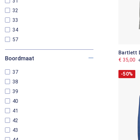
31
32
33
34
57
Bartlett
Boordmaat
€ 35,00
37
-50%
38
39
40
41
42
43
44