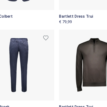
Colbert
Bartlett Dress Trui
€ 79,99
 Broek
Bartlett Dress Trui