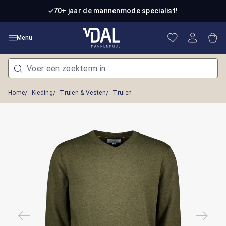
Ga naar de hoofdinhoud
70+ jaar de mannenmode specialist!
Je hebt 0 item
Win
Menu
Home
Kleding
Truien & Vesten
Truien
Afbeeldingengalerij overslaan