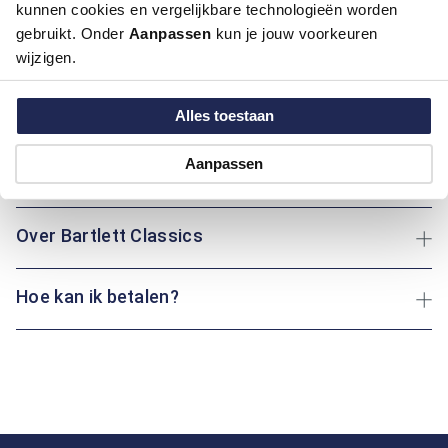
kunnen cookies en vergelijkbare technologieën worden
Met deze groene trui van Bartlett Classics voeg je moeiteloos
een tijdloos kledingstuk toe aan je garderobe. De regular fit
gebruikt. Onder
Aanpassen
kun je jouw voorkeuren
zorgt voor een comfortabele pasvorm, terwijl het effen
wijzigen.
motief en de klassieke V-hals een verzorgde uitstraling
geven. Gemaakt van 100% katoen is deze trui zacht,
Alles toestaan
ademend en geschikt voor elk seizoen.
Aanpassen
Maatinformatie
Over Bartlett Classics
Hoe kan ik betalen?