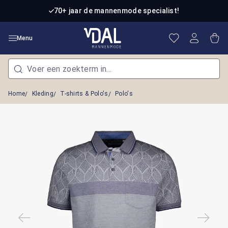
Ga naar de hoofdinhoud
70+ jaar de mannenmode specialist!
Je hebt 0 item
Win
Menu
Home
Kleding
T-shirts & Polo's
Polo's
Afbeeldingengalerij overslaan