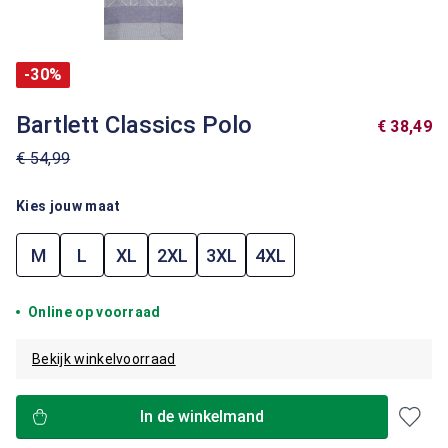
-30%
Bartlett Classics Polo
€ 38,49
€ 54,99
Kies jouw maat
M
L
XL
2XL
3XL
4XL
Online op voorraad
Bekijk winkelvoorraad
In de winkelmand