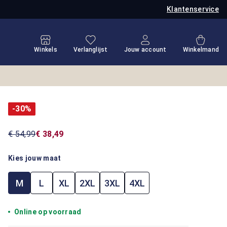
Klantenservice
Je hebt 0 items op je verlanglijstje
Winkel
Winkels
Verlanglijst
Jouw account
Winkelmand
-30%
€ 54,99
€ 38,49
Kies jouw maat
M
L
XL
2XL
3XL
4XL
Online op voorraad