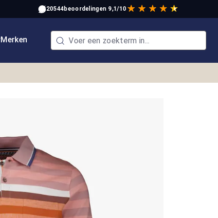
20544
beoordelingen
9,1/10
w
Merken