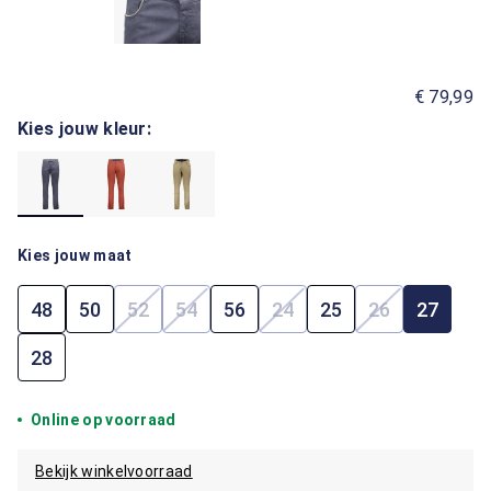
€ 79,99
Kies jouw kleur:
Kies jouw maat
48
50
52
54
56
24
25
26
27
(Deze optie is momenteel niet beschikbaar.)
(Deze optie is momenteel niet beschik
(Deze optie is momenteel 
(Deze optie i
28
Online op voorraad
Bekijk winkelvoorraad