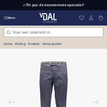
Ga naar de hoofdinhoud
70+ jaar de mannenmode specialist!
Je hebt 0 item
Win
Menu
Home
Kleding
Broeken
Swing pockets
Afbeeldingengalerij overslaan