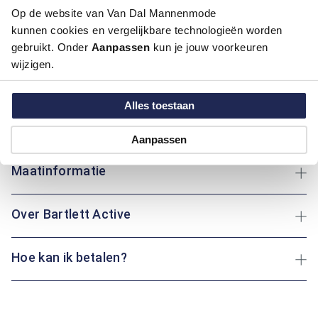
Op de website van Van Dal Mannenmode
Deze broek van Bartlett Active combineert comfort en
kunnen cookies en vergelijkbare technologieën worden
functionaliteit met een regular fit pasvorm. De vijf zakken
gebruikt. Onder
Aanpassen
kun je jouw voorkeuren
bieden voldoende ruimte voor persoonlijke spullen, terwijl de
wijzigen.
hoogwaardige stof zorgt voor een aangenaam draagcomfort.
De stofsamenstelling draagt bij aan de veelzijdigheid van
deze broek. Of je nu een wandeling maakt of een middagje
Alles toestaan
thuis ontspant: dit kledingstuk biedt altijd de juiste
ondersteuning.
Aanpassen
Maatinformatie
Over Bartlett Active
Hoe kan ik betalen?