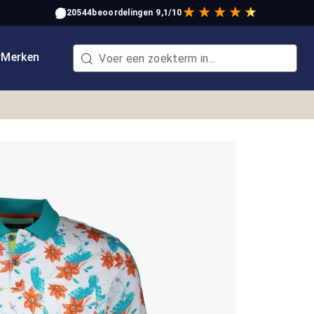
20544
beoordelingen
9,1/10
w
Merken