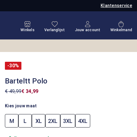
Klantenservice
Je hebt 0 items op je verlanglijstje
Winkel
Winkels
Verlanglijst
Jouw account
Winkelmand
-30%
Barteltt Polo
€ 49,99
€ 34,99
Kies jouw maat
M
L
XL
2XL
3XL
4XL