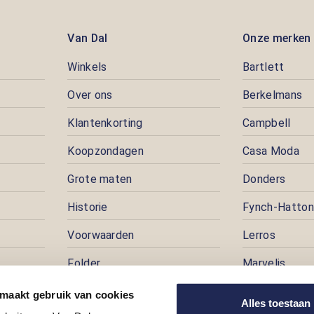
Van Dal
Onze merken
Winkels
Bartlett
Over ons
Berkelmans
Klantenkorting
Campbell
Koopzondagen
Casa Moda
Grote maten
Donders
Historie
Fynch-Hatton
Voorwaarden
Lerros
Folder
Marvelis
Pers
Pioneer
 maakt gebruik van cookies
Alles toestaan