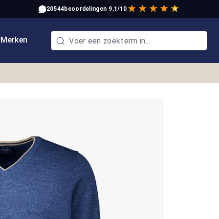
20544
beoordelingen
9,1/10
w
Merken