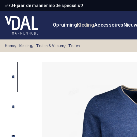
70+ jaar de mannenmode specialist!
 naar de hoofdinhoud
Ga naar de zoekopdracht
Ga naar de hoofdnavigatie
Opruiming
Kleding
Accessoires
Nieu
Home
Kleding
Truien & Vesten
Truien
Afbeeldingengalerij overslaan