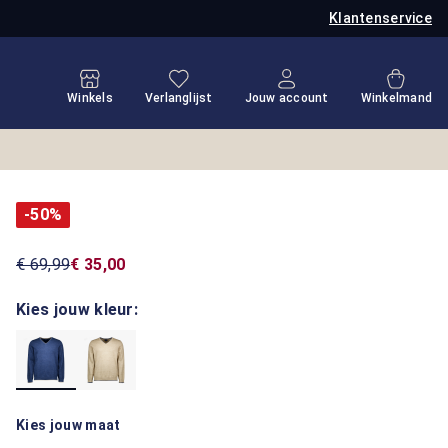
Klantenservice
Je hebt 0 items op je verlanglijstje
Winkel
Winkels
Verlanglijst
Jouw account
Winkelmand
-50%
€ 69,99
€ 35,00
Kies jouw kleur:
Kies jouw maat