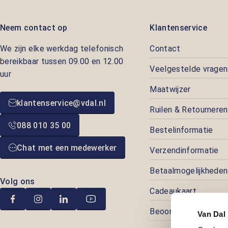
Neem contact op
Klantenservice
We zijn elke werkdag telefonisch
Contact
bereikbaar tussen 09.00 en 12.00
Veelgestelde vragen
uur
Maatwijzer
klantenservice@vdal.nl
Ruilen & Retourneren
088 010 35 00
Bestelinformatie
Chat met een medewerker
Verzendinformatie
Betaalmogelijkheden
Volg ons
Cadeaukaart
Beoordelingen
Van Dal