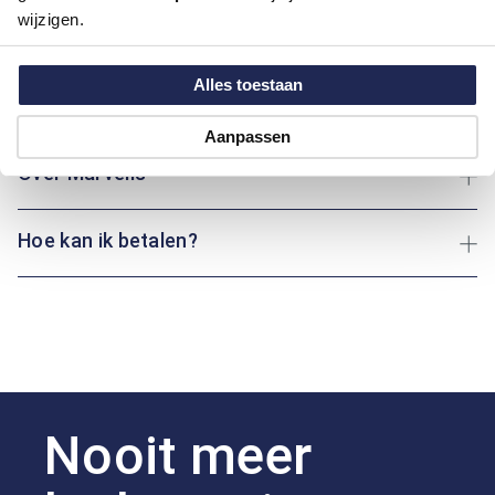
wijzigen.
Pasvorm:
Casual Fit
Motief:
Uni motief
Alles toestaan
Maatinformatie
Aanpassen
Over Marvelis
Hoe kan ik betalen?
Nooit meer