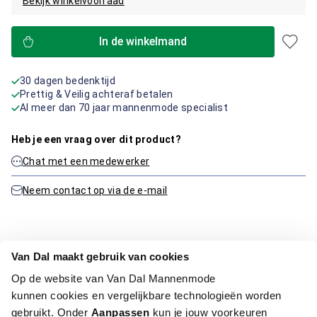
Bekijk winkelvoorraad
In de winkelmand
30 dagen bedenktijd
Prettig & Veilig achteraf betalen
Al meer dan 70 jaar mannenmode specialist
Heb je een vraag over dit product?
Chat met een medewerker
Neem contact op via de e-mail
Productinformatie
Van Dal maakt gebruik van cookies
Op de website van Van Dal Mannenmode
Artikelnummer
1016159-20-2XL
kunnen cookies en vergelijkbare technologieën worden
Kleur:
Blauw/Navy
gebruikt. Onder
Aanpassen
kun je jouw voorkeuren
Materiaal:
100% Katoen