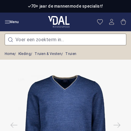
Ga naar de hoofdinhoud
70+ jaar de mannenmode specialist!
Je hebt 0 item
Win
Menu
Home
Kleding
Truien & Vesten
Truien
Afbeeldingengalerij overslaan