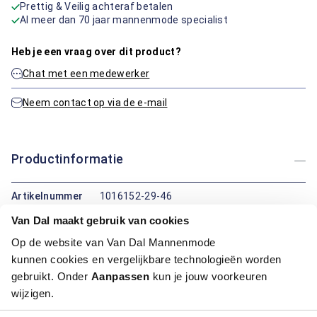
Prettig & Veilig achteraf betalen
Al meer dan 70 jaar mannenmode specialist
Heb je een vraag over dit product?
Chat met een medewerker
Neem contact op via de e-mail
Productinformatie
Artikelnummer
1016152-29-46
Kleur:
Blauw/Navy, Blauw Mix
Van Dal maakt gebruik van cookies
Materiaal:
53% Katoen / 35% Polyester / 12%
Op de website van Van Dal Mannenmode
Elastaan
Pasvorm:
Modern Fit
kunnen cookies en vergelijkbare technologieën worden
Motief:
Natuur elementen motief
gebruikt. Onder
Aanpassen
kun je jouw voorkeuren
wijzigen.
Maatinformatie