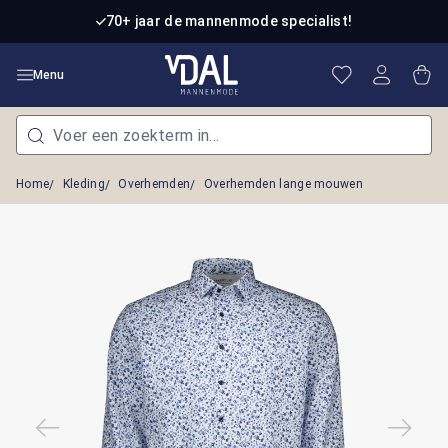
Ga naar de hoofdinhoud
70+ jaar de mannenmode specialist!
Je hebt 0 item
Win
Menu
Home
Kleding
Overhemden
Overhemden lange mouwen
Afbeeldingengalerij overslaan