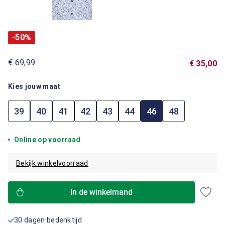
-50%
€ 69,99
€ 35,00
Kies jouw maat
39
40
41
42
43
44
46
48
Online op voorraad
Bekijk winkelvoorraad
In de winkelmand
30 dagen bedenktijd