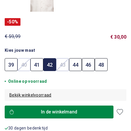
-50%
€ 59,99
€ 30,00
Kies jouw maat
39
40
41
42
43
44
46
48
(Deze optie is momenteel niet beschikbaar.)
(Deze optie is momenteel niet b
Online op voorraad
Bekijk winkelvoorraad
In de winkelmand
30 dagen bedenktijd