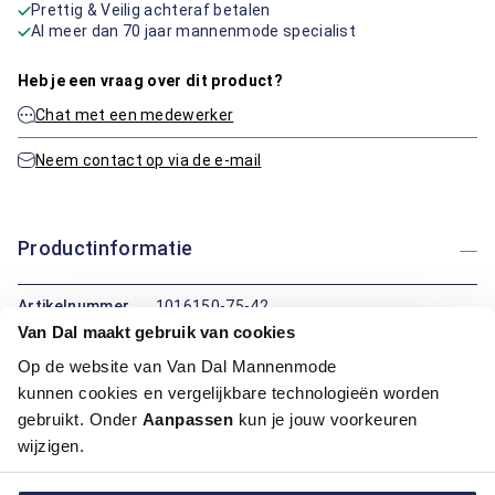
Prettig & Veilig achteraf betalen
Al meer dan 70 jaar mannenmode specialist
Heb je een vraag over dit product?
Chat met een medewerker
Neem contact op via de e-mail
Productinformatie
Artikelnummer
1016150-75-42
Kleur:
Beige / Khaki
Van Dal maakt gebruik van cookies
Materiaal:
100% Katoen
Op de website van Van Dal Mannenmode
Pasvorm:
Modern Fit
kunnen cookies en vergelijkbare technologieën worden
Motief:
Uni motief
gebruikt. Onder
Aanpassen
kun je jouw voorkeuren
wijzigen.
Maatinformatie