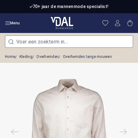
Ga naar de hoofdinhoud
70+ jaar de mannenmode specialist!
Je hebt 0 item
Win
Menu
Home
Kleding
Overhemden
Overhemden lange mouwen
Afbeeldingengalerij overslaan