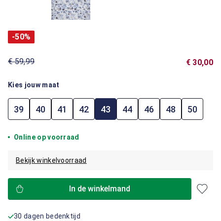
-50%
€ 59,99
€ 30,00
Kies jouw maat
39
40
41
42
43
44
46
48
50
Online op voorraad
Bekijk winkelvoorraad
In de winkelmand
30 dagen bedenktijd