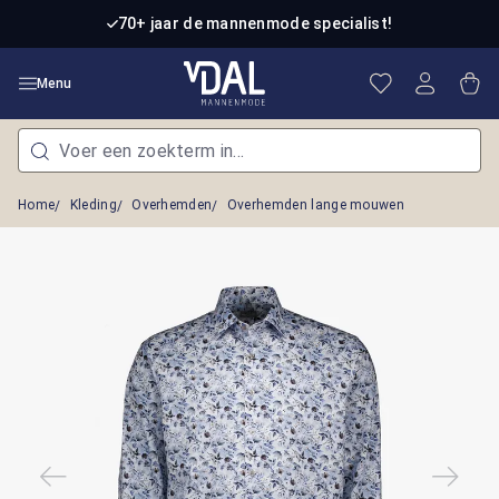
Ga naar de hoofdinhoud
70+ jaar de mannenmode specialist!
Je hebt 0 item
Win
Menu
Home
Kleding
Overhemden
Overhemden lange mouwen
Afbeeldingengalerij overslaan