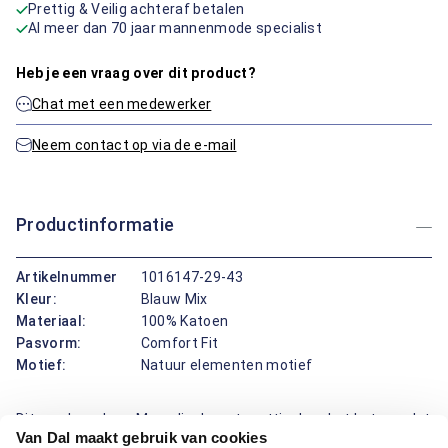
Prettig & Veilig achteraf betalen
Al meer dan 70 jaar mannenmode specialist
Heb je een vraag over dit product?
Chat met een medewerker
Neem contact op via de e-mail
Productinformatie
Artikelnummer
1016147-29-43
Kleur:
Blauw Mix
Materiaal:
100% Katoen
Pasvorm:
Comfort Fit
Motief:
Natuur elementen motief
Dit overhemd van Marvelis draagt prettig door het katoen, dat
Van Dal maakt gebruik van cookies
luchtig aanvoelt, vocht opneemt en lang fris blijft. De